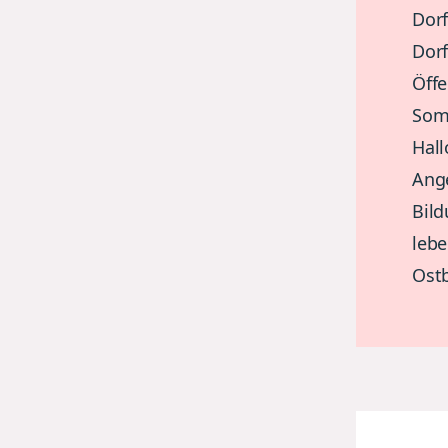
Dorf
Dorf
Öffe
Somm
Hal
Ange
Bild
lebe
Ost