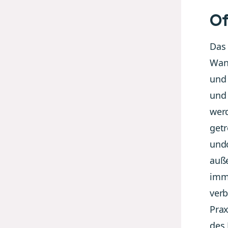
Of
Das
Wand
und
und 
wer
getr
und
auß
imme
verb
Prax
des 