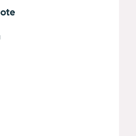
ote
d