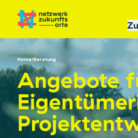
Zu
Home
Beratung
Angebote f
Eigentümer
Projektentw