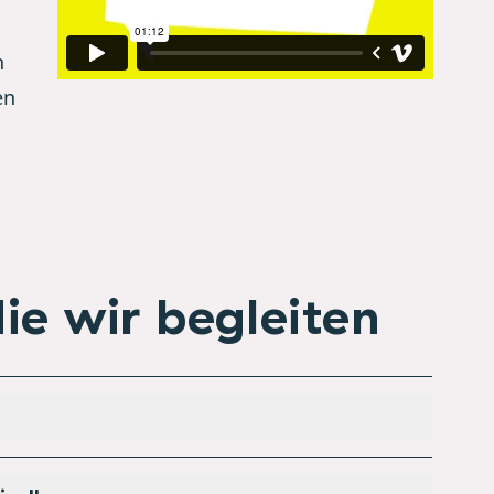
n
en
e wir begleiten