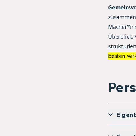
Gemeinwoh
zusammen a
Macher*inn
Überblick,
strukturie
besten wi
Per
Eigen