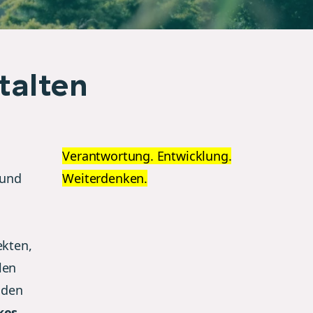
talten
Verantwortung. Entwicklung.
 und
Weiterdenken.
ekten,
len
 den
kes