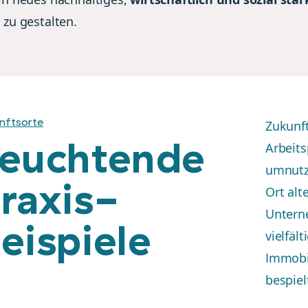
n
zu gestalten.
nftsorte
Zukunft
euchtende
Arbeits
umnutze
raxis-
Ort alt
Untern
eispiele
vielfäl
Immobi
bespiel