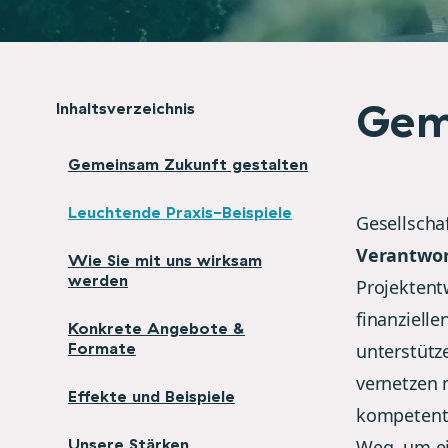
Gem
Inhaltsverzeichnis
Gemeinsam Zukunft gestalten
Leuchtende Praxis-Beispiele
Gesellscha
Verantwo
Wie Sie mit uns wirksam
werden
Projektentw
finanziell
Konkrete Angebote &
Formate
unterstütz
vernetzen 
Effekte und Beispiele
kompetent
Unsere Stärken
Weg, um ei