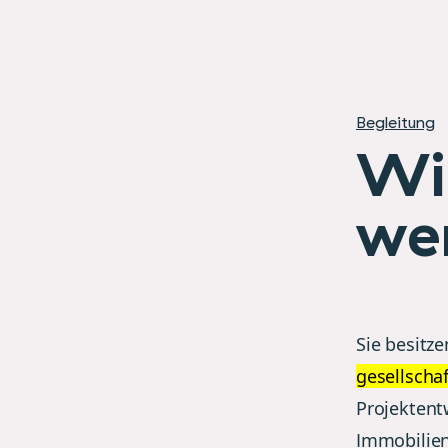
Begleitung
Wi
we
Sie besitz
gesellscha
Projektent
Immobilie