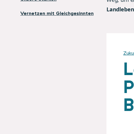
Landlebe
Vernetzen mit Gleichgesinnten
Zuku
L
P
B