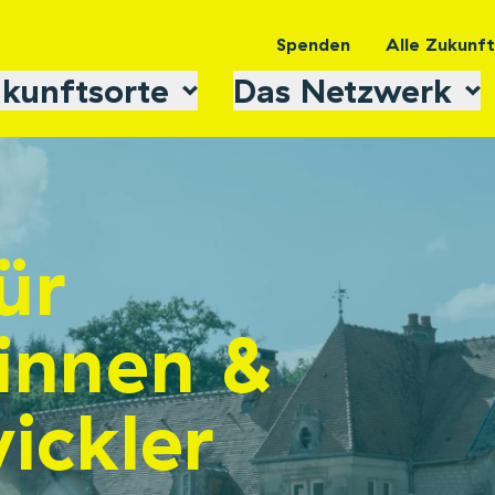
Spenden
Alle Zukunf
kunftsorte
Das Netzwerk
ür
innen &
ickler