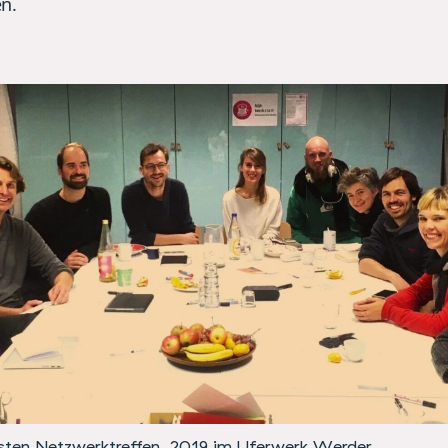
n.
rsten Netzwerktreffen, 2019 im
Uferwerk Werder
.