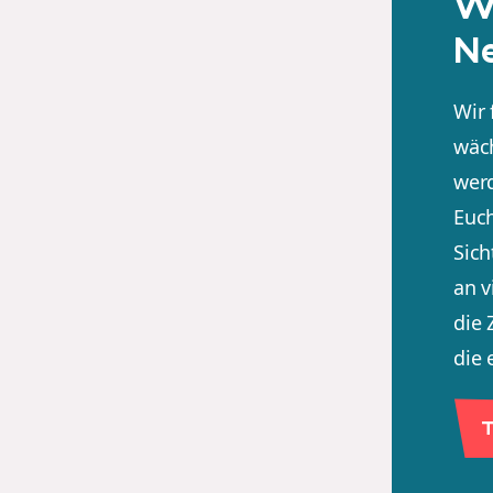
We
Ne
Wir 
wäch
wer
Euch
Sic
an v
die 
die 
T