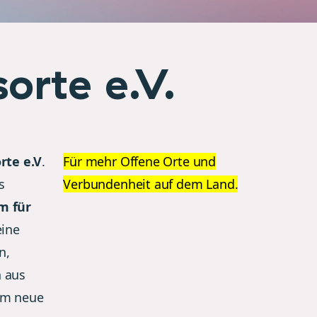
orte e.V.
rte e.V
.
Für mehr Offene Orte und
s
Verbundenheit auf dem Land.
m für
eine
n,
n aus
am neue