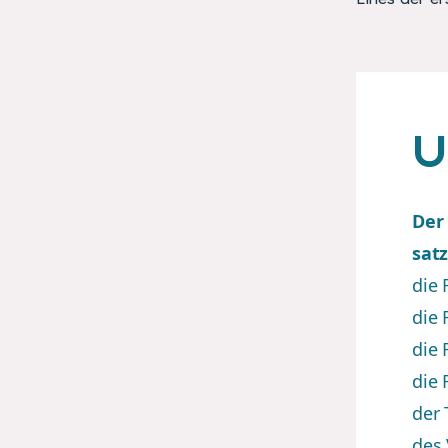
U
Der 
sat
die 
die
die 
die 
der 
des