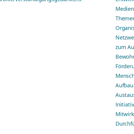
Medien 
Themen
Organi
Netzwe
zum Au
Bewohn
Förder
Mensch
Aufbau
Austaus
Initia
Mitwir
Durchf