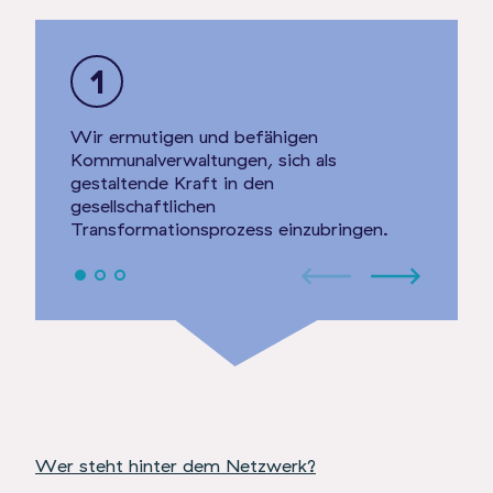
1
2
Wir ermutigen und befähigen
Wir unt
Kommunalverwaltungen, sich als
darin,
ge
gestaltende Kraft in den
und
Ort
gesellschaftlichen
Gemeins
Transformationsprozess
einzubringen
.
Wer steht hinter dem Netzwerk?