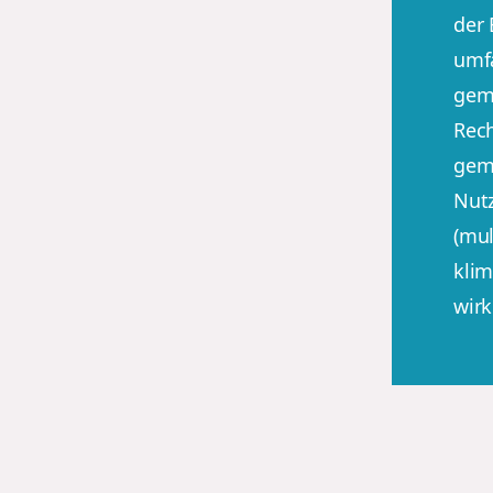
der
umf
geme
Rech
gem
Nut
(mul
klim
wirk