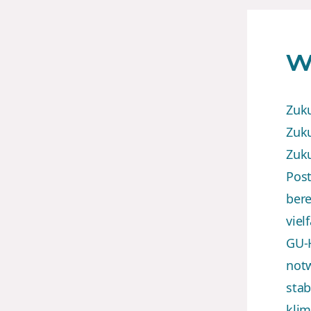
W
Zuku
Zuku
Zuku
Pos
bere
viel
GU-H
notw
stab
klim