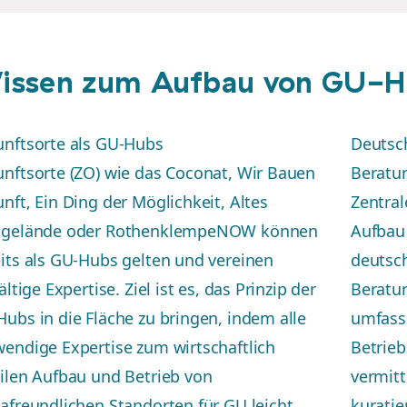
issen zum Aufbau von GU-H
nftsorte als GU-Hubs
Deutsc
nftsorte (ZO) wie das Coconat, Wir Bauen
Beratu
nft, Ein Ding der Möglichkeit, Altes
Zentral
tgelände oder RothenklempeNOW können
Aufbau 
its als GU-Hubs gelten und vereinen
deutsch
fältige Expertise. Ziel ist es, das Prinzip der
Beratu
ubs in die Fläche zu bringen, indem alle
umfass
endige Expertise zum wirtschaftlich
Betrie
ilen Aufbau und Betrieb von
vermitt
afreundlichen Standorten für GU leicht
kuratie