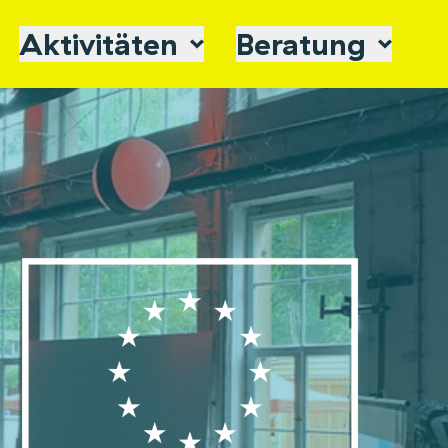
Aktivitäten
Beratung
tsorte
Newsletter
Zur Wissensplattform