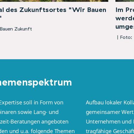
al des Zukunftsortes "Wir Bauen
Im Pr
"
werde
umge
 Bauen Zukunft
| Foto: 
hemenspektrum
Expertise soll in Form von
Aufbau lokaler Kol
inaren sowie Lang- und
gemeinsamer Werts
zzeit-Beratungen angeboten
Unternehmen und
den und u.a. folgende Themen
tragfähige Geschäf