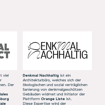
 viel
Denkmal Nachhaltig
ist ein
r
Architekturbüro, welches sich der
men. Der
ökologischen und sozial verträglichen
Sanierung von denkmalgeschützen
ales
Gebäuden widmet und Initiator der
nburg
Plattform
Orange Liste
ist.
iale
Diese Expertise wird der