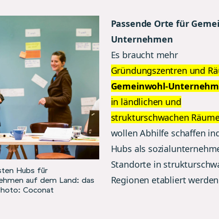
Passende Orte für Geme
Unternehmen
Es braucht mehr
Gründungszentren und Rä
Gemeinwohl-Unternehm
in ländlichen und
strukturschwachen Räume
wollen Abhilfe schaffen i
Hubs als sozialunternehm
Standorte in struktursch
sten Hubs für
Regionen etabliert werden
nehmen auf dem Land: das
Photo: Coconat