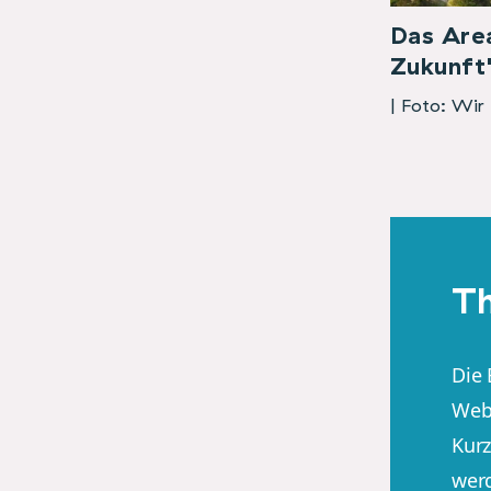
Das Are
Zukunft
| Foto: Wir
T
Die 
Web
Kur
wer