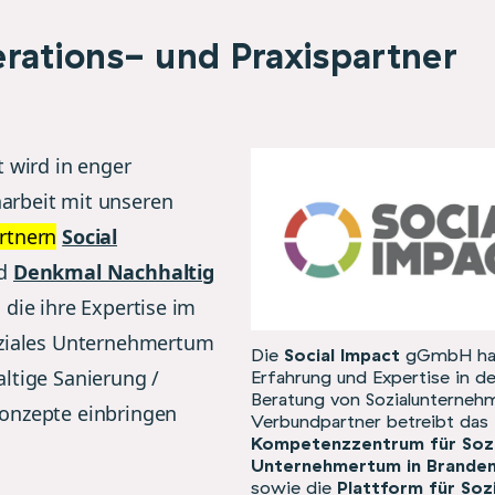
rations- und Praxispartner
t wird in enger
rbeit mit unseren
rtnern
Social
d
Denkmal Nachhaltig
 die ihre Expertise im
oziales Unternehmertum
Die
Social Impact
gGmbH hat
ltige Sanierung /
Erfahrung und Expertise in de
Beratung von Sozialunterneh
onzepte einbringen
Verbundpartner betreibt das
Kompetenzzentrum für Sozi
Unternehmertum in Brande
sowie die
Plattform für Soz