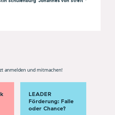
stin Schulenburg
Johannes von Streit
etzt anmelden und mitmachen!
ik
LEADER
Förderung: Falle
oder Chance?