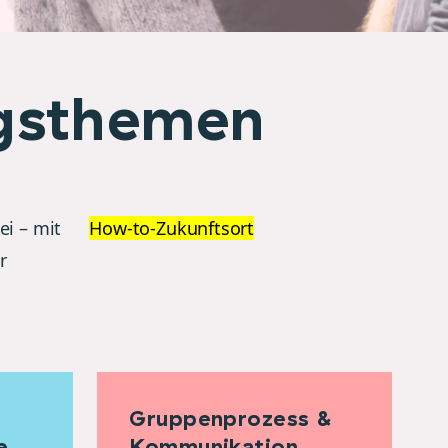
ngsthemen
ei – mit
How-to-Zukunftsort
r
Gruppenprozess &
e
Kommunikation