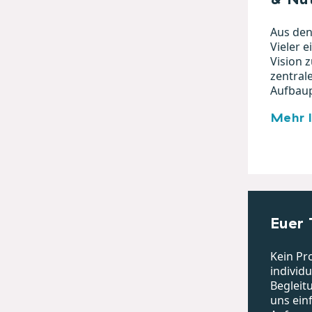
Aus den
Vieler 
Vision z
zentral
Aufbau
Mehr 
Euer 
Kein Pr
individ
Begleit
uns ein