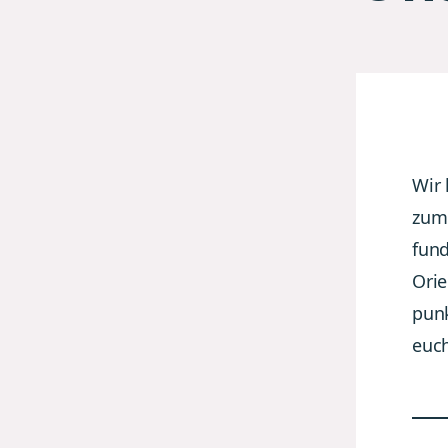
Wir 
zum 
fund
Orie
punk
euch