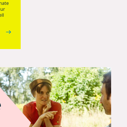
mate
nur
ll
e