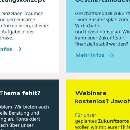
 einzelnen Träumen
Geschäftsmodell Zukunf
eine gemeinsame
- vom Businessplan zum
u formulieren, ist eine
Wirtschafts-
e Aufgabe in der
und Investitionsplan. Wi
phase.
kann euer Zukunftsort
finanziell stabil werden?
Infos
Mehr Infos
Thema fehlt?
Webinare
kostenlos? Jawoh
oblem. Wir bieten auch
uelle Beratung und
Für unser
ung an. Kontaktiert
geplantes
Zukunftsorte
fach über unser
wollen wir mit eurer Hilf