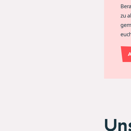
Ber
zu a
gem
euc
A
Un