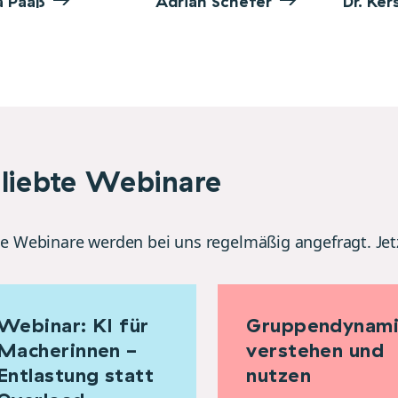
a Paaß
Adrian Schefer
Dr. Ker
liebte Webinare
e Webinare werden bei uns regelmäßig angefragt. J
Webinar: KI für
Gruppendynam
Macherinnen -
verstehen und
Entlastung statt
nutzen