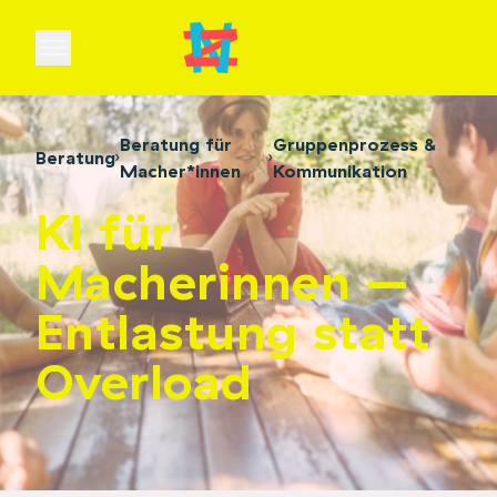
Open main menu
Beratung für
Gruppenprozess &
Beratung
Macher*innen
Kommunikation
KI für
Macherinnen –
Entlastung statt
Overload