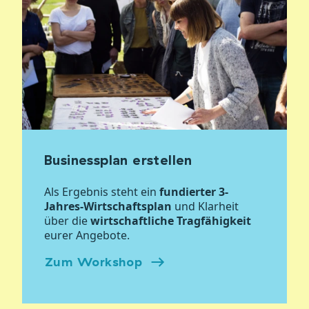
Businessplan erstellen
Als Ergebnis steht ein
fundierter 3-
Jahres-Wirtschaftsplan
und Klarheit
über die
wirtschaftliche Tragfähigkeit
eurer Angebote.
Zum Workshop