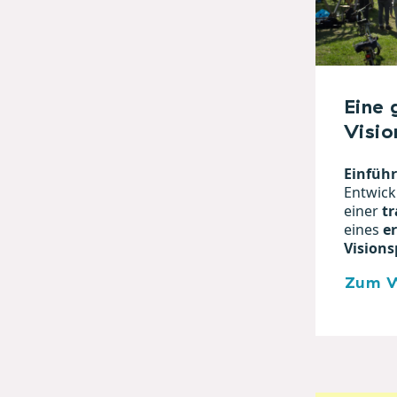
Eine
Visio
Einfüh
Entwick
einer
tr
eines
e
Visions
Zum W