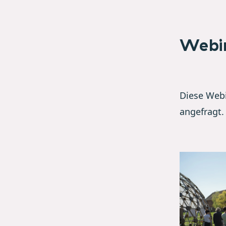
Webi
Diese Webi
angefragt.