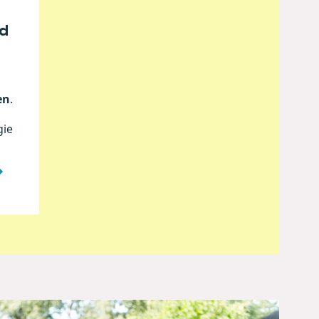
ld
en
.
gie