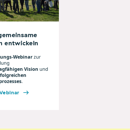
 gemeinsame
n entwickeln
rungs-Webinar
zur
lung
agfähigen Vision
und
rfolgreichen
prozesses
.
ebinar