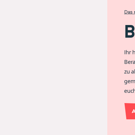
Das 
B
Ihr 
Ber
zu a
gem
euc
A