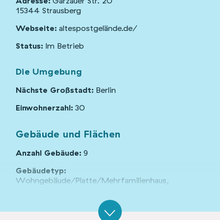
Adresse:
Garzauer Str. 20
15344 Strausberg
Webseite:
altespostgelände.de/
Status:
Im Betrieb
Die Umgebung
Nächste Großstadt:
Berlin
Einwohnerzahl:
30
Gebäude und Flächen
Anzahl Gebäude:
9
Gebäudetyp:
Wohngebäude/Platte/Mehrfamilienhaus,
Nebengebäude (Scheunen & Garagen),
Sonderformen & Bunker, Ortsgebäude
(Bürgerhaus/Gemeinschaftshaus/Schule), Neubau