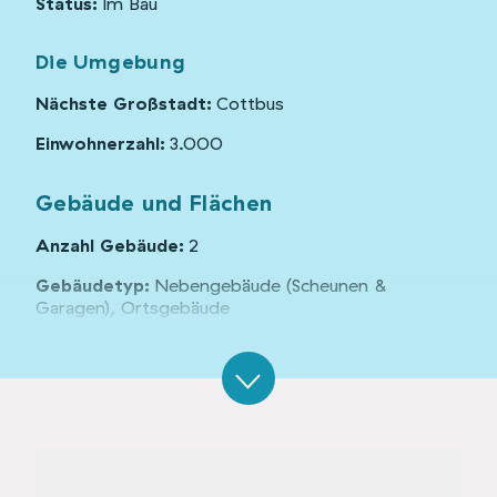
Status:
Im Bau
Die Umgebung
Nächste Großstadt:
Cottbus
Einwohnerzahl:
3.000
Gebäude und Flächen
Anzahl Gebäude:
2
Gebäudetyp:
Nebengebäude (Scheunen &
Garagen), Ortsgebäude
(Bürgerhaus/Gemeinschaftshaus/Schule)
Denkmalschutz:
nein
Organisationsform:
Unternehmen
Grundstücksgröße:
200 m²