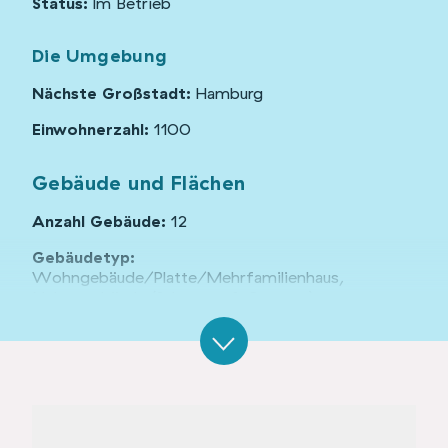
Status:
Im Betrieb
Die Umgebung
Nächste Großstadt:
Hamburg
Einwohnerzahl:
1100
Gebäude und Flächen
Anzahl Gebäude:
12
Gebäudetyp:
Wohngebäude/Platte/Mehrfamilienhaus,
Nebengebäude (Scheunen & Garagen),
Industrieanlagen, Neubau
Denkmalschutz:
ja
Organisationsform:
Verein, Privat
Grundstücksgröße:
25000 m²