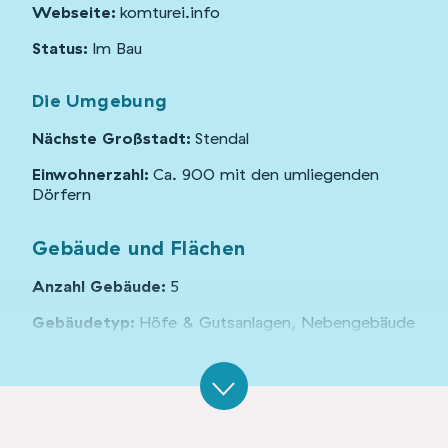
Webseite:
komturei.info
Status:
Im Bau
Die Umgebung
Nächste Großstadt:
Stendal
Einwohnerzahl:
Ca. 900 mit den umliegenden
Dörfern
Gebäude und Flächen
Anzahl Gebäude:
5
Gebäudetyp:
Höfe & Gutsanlagen, Nebengebäude
(Scheunen & Garagen)
Denkmalschutz:
ja
Organisationsform:
Unternehmen