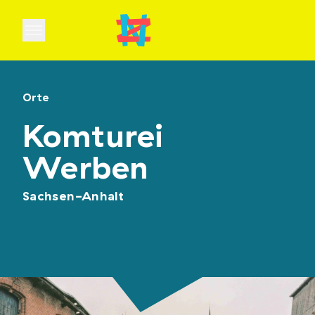
Open main menu
Orte
Komturei
Werben
Sachsen-Anhalt