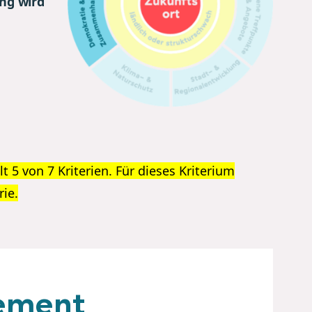
ung wird
lt 5 von 7 Kriterien. Für dieses Kriterium
rie.
gement