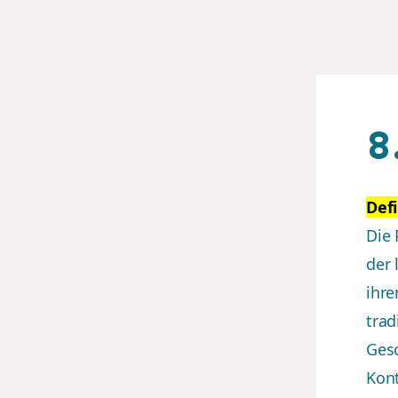
8
Defi
Die 
der 
ihre
trad
Gesc
Kont