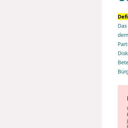
Defi
Das 
dem 
Part
Disk
Bete
Bürg