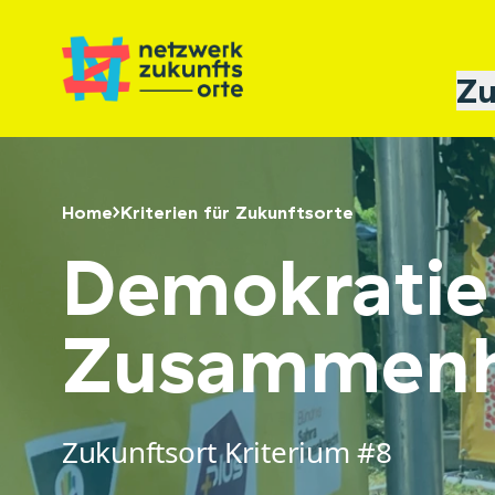
Zu
Home
Kriterien für Zukunftsorte
Demokratie 
Zusammenh
Zukunftsort Kriterium #8