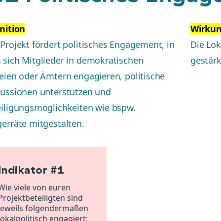
nition
Wirku
Projekt fördert politisches Engagement, in
Die Lok
sich Mitglieder in demokratischen
gestärk
eien oder Ämtern engagieren, politische
ussionen unterstützen und
iligungsmöglichkeiten wie bspw.
erräte mitgestalten.
Indikator #1
Wie viele von euren
Projektbeteiligten sind
jeweils folgendermaßen
lokalpolitisch engagiert: