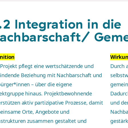
.2 Integration in die
achbarschaft/ Gem
nition
Wirku
Projekt pflegt eine wertschätzende und
Durch a
bindende Beziehung mit Nachbarschaft und
selbst
ürger*innen – über die eigene
gemein
jektgruppe hinaus. Projektbewohnende
Dadurc
rstützen aktiv partizipative Prozesse, damit
und der
einsame Orte, Angebote und
Nachba
astrukturen zusammen gestaltet und
gestärk