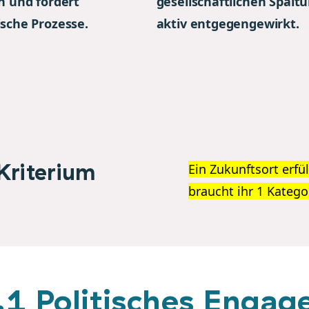
n und fördert
gesellschaftlichen Spalt
sche Prozesse.
aktiv entgegengewirkt.
Kriterium
Ein Zukunftsort erfül
braucht ihr 1 Katego
.1 Politisches Enga