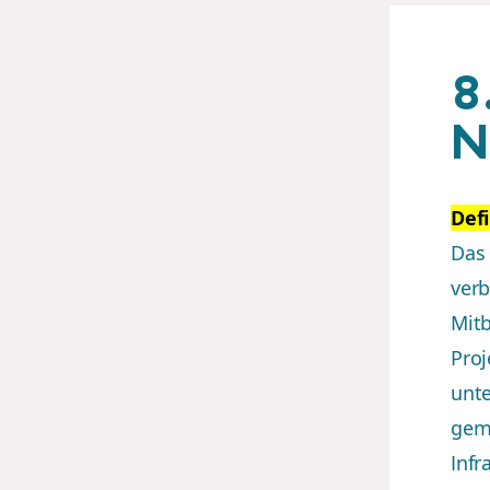
8
N
Defi
Das 
ver
Mitb
Pro
unte
gem
Infr