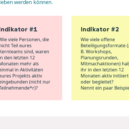
rieben werden können.
Indikator #1
Indikator #2
Wie viele Personen, die
Wie viele offene
nicht Teil eures
Beteiligungsformate (
Kernteams sind, waren
B. Workshops,
in den letzten 12
Planungsrunden,
Monaten mehr als
Mitmachaktionen) ha
einmal in Aktivitäten
ihr in den letzten 12
eures Projekts aktiv
Monaten aktiv initiiert
eingebunden (nicht nur
oder begleitet?
Teilnehmende*r)?
Nennt ein paar Beispie