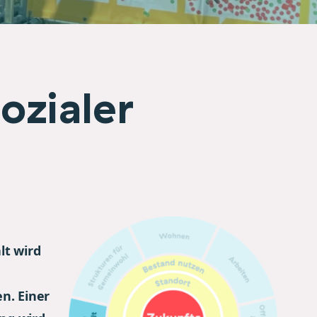
ozialer
t wird
n. Einer