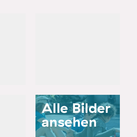
n
Angebote
Übernachtungen (CoLiving)
&
Veranstaltungsraum
Status:
in Betrieb
Alle Bilder
ansehen