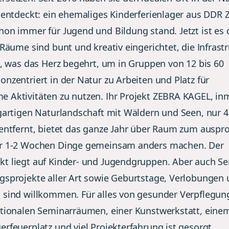
t entdeckt: ein ehemaliges Kinderferienlager aus DDR Z
hon immer für Jugend und Bildung stand. Jetzt ist es 
 Räume sind bunt und kreativ eingerichtet, die Infrast
es, was das Herz begehrt, um in Gruppen von 12 bis 60
nzentriert in der Natur zu Arbeiten und Platz für
 Aktivitäten zu nutzen. Ihr Projekt ZEBRA KAGEL, in
igartigen Naturlandschaft mit Wäldern und Seen, nur 
 entfernt, bietet das ganze Jahr über Raum zum auspr
ür 1-2 Wochen Dinge gemeinsam anders machen. Der
t liegt auf Kinder- und Jugendgruppen. Aber auch S
gsprojekte aller Art sowie Geburtstage, Verlobungen
 sind willkommen. Für alles von gesunder Verpflegun
ktionalen Seminarräumen, einer Kunstwerkstatt, eine
erfeuerplatz und viel Projekterfahrung ist gesorgt.