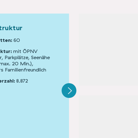
truktur
Gebäude und Fläche
tten:
60
Gebäudetyp:
Sonderformen 
Bunker
uktur:
mit ÖPNV
r, Parkplätze, Seenähe
Denkmalschutz:
nein
 max. 20 Min.),
s Familienfreundlich
rzahl:
8.872