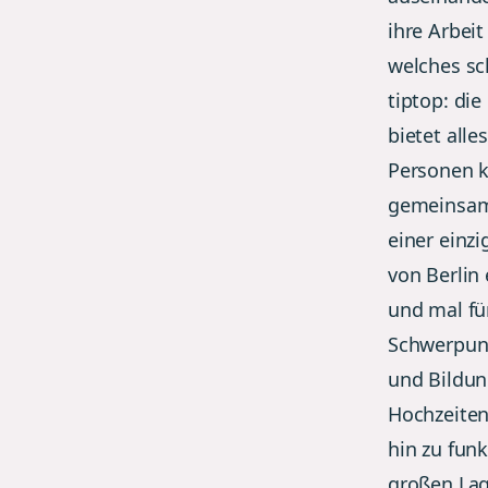
ihre Arbei
welches sc
tiptop: die
bietet all
Personen ko
gemeinsame
einer einz
von Berlin
und mal f
Schwerpunk
und Bildun
Hochzeiten
hin zu fun
großen Lag