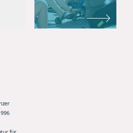
nzer
1996
tur für