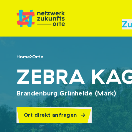
Zu
Home
Orte
ZEBRA KA
Brandenburg Grünheide (Mark)
Ort direkt anfragen