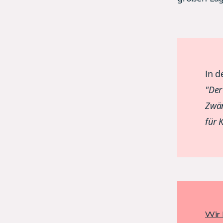
In 
"Der
Zwän
für 
Wir 