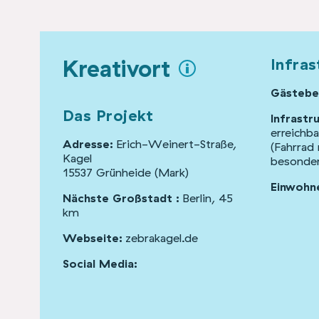
Kreativort
Infras
Gästebe
Das Projekt
Infrastr
erreichba
Adresse:
Erich-Weinert-Straße,
(Fahrrad
Kagel
besonder
15537 Grünheide (Mark)
Einwohne
Nächste Großstadt :
Berlin, 45
km
Webseite:
zebrakagel.de
Social Media: