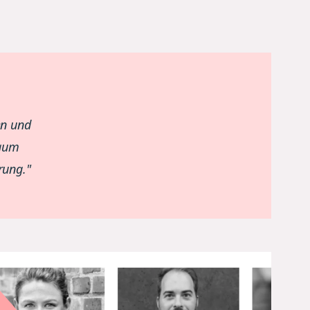
en und
Raum
rung."