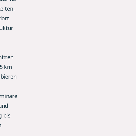
eiten,
dort
ruktur
mitten
45 km
obieren
eminare
 und
g bis
m