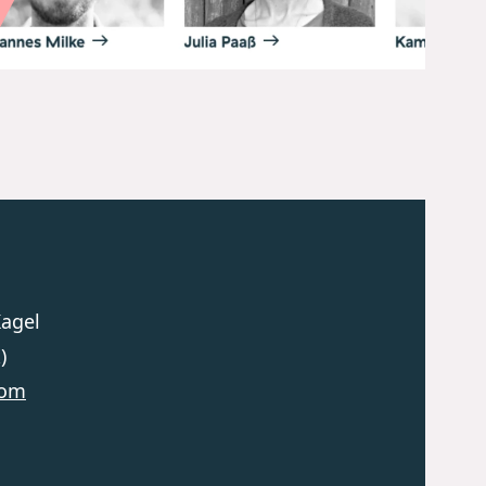
Kagel
)
com