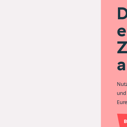
D
e
Z
a
Nutz
und 
Eure
B