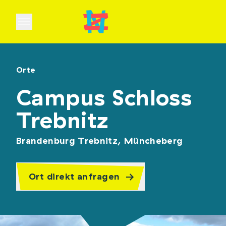
Open main menu
Orte
Campus Schloss
Trebnitz
Brandenburg Trebnitz, Müncheberg
Ort direkt anfragen