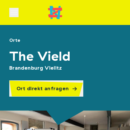
Open main menu
Orte
The Vield
Brandenburg Vielitz
Ort direkt anfragen