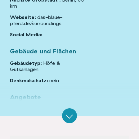
km
Webseite:
das-blaue-
pferd.de/surroundings
Social Media:
Gebäude und Flächen
Gebäudetyp:
Höfe &
Gutsanlagen
Denkmalschutz:
nein
Angebote
Coworking
Übernachtungen (CoLiving)
Veranstaltungsraum
Status:
in Betrieb