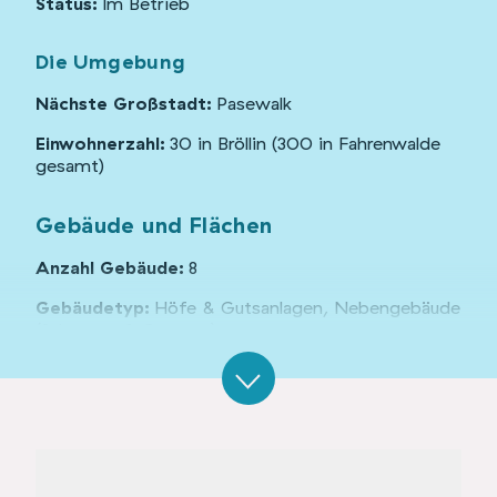
Status:
Im Betrieb
Die Umgebung
Nächste Großstadt:
Pasewalk
Einwohnerzahl:
30 in Bröllin (300 in Fahrenwalde
gesamt)
Gebäude und Flächen
Anzahl Gebäude:
8
Gebäudetyp:
Höfe & Gutsanlagen, Nebengebäude
(Scheunen & Garagen)
Denkmalschutz:
ja
Organisationsform:
Verein
Grundstücksgröße:
53000 m²