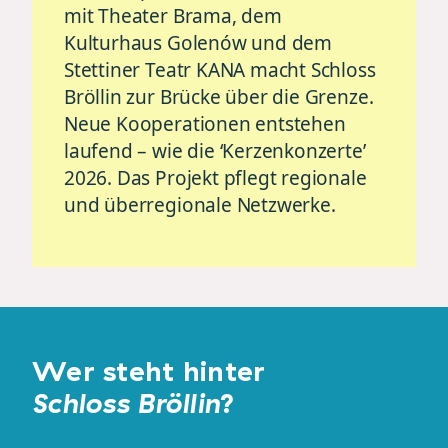
mit Theater Brama, dem
Kulturhaus Golenów und dem
Stettiner Teatr KANA macht Schloss
Bröllin zur Brücke über die Grenze.
Neue Kooperationen entstehen
laufend – wie die ‘Kerzenkonzerte’
2026. Das Projekt pflegt regionale
und überregionale Netzwerke.
Wer steht hinter
Schloss Bröllin
?