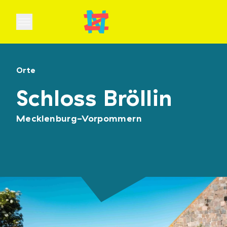
Open main menu
Orte
Schloss Bröllin
Mecklenburg-Vorpommern