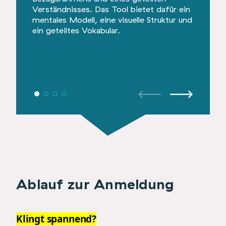
Verständnisses. Das Tool bietet dafür ein
bietet e
mentales Modell, eine visuelle Struktur und
vorhand
ein geteiltes Vokabular.
Wünsche
können.
Ablauf zur Anmeldung
Klingt spannend?