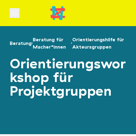
Open main menu
Beratung für
Orientierungshilfe für
Beratung
Macher*innen
Akteursgruppen
Orientierungswor
kshop für
Projektgruppen