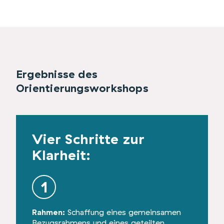
Ergebnisse des
Orientierungsworkshops
Vier Schritte zur
Klarheit:
1
2
Rahmen:
Schaffung eines gemeinsamen
Landkar
Bezugsrahmens und eines geteilten
gemeins