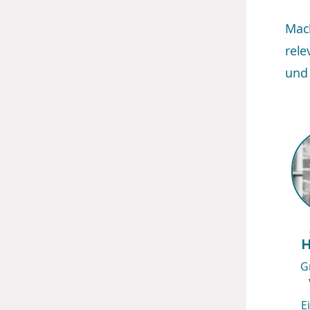
Mach
rele
und 
H
G
E