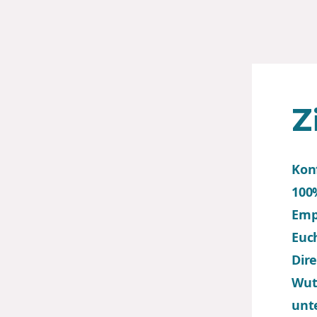
Z
Kon
100%
Emp
Euc
Dire
Wut
unt