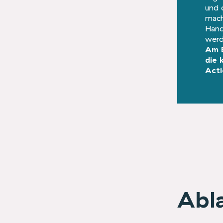
und 
mach
Hand
werd
Am 
die 
Acti
Abl