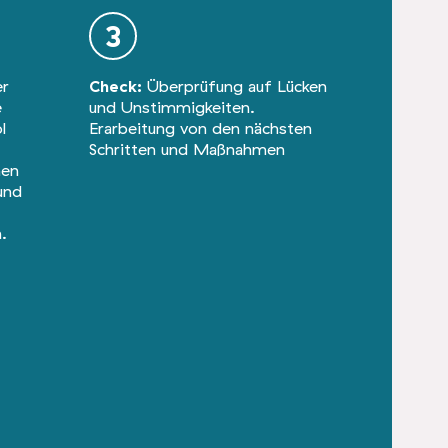
3
er
Check:
Überprüfung auf Lücken
e
und Unstimmigkeiten.
l
Erarbeitung von den nächsten
Schritten und Maßnahmen
nen
und
.