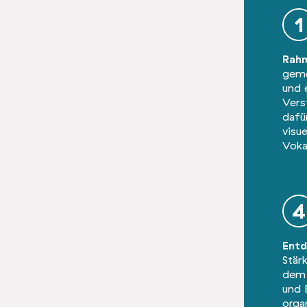
1
Rah
gem
und 
Vers
dafü
visue
Voka
4
Entd
Stär
dem 
und 
orga