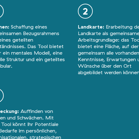
2
men:
Schaffung eines
Landkarte:
Erarbeitung d
einsamen Bezugsrahmens
Landkarte als gemeinsam
eines geteilten
Arbeitsgrundlage: das Too
tändnisses. Das Tool bietet
bietet eine Fläche, auf der
r ein mentales Modell, eine
gemeinsam alle vorhande
lle Struktur und ein geteiltes
Kenntnisse, Erwartungen 
bular.
Wünsche über den Ort
abgebildet werden können
eckung:
Auffinden von
ken und Schwächen. Mit
Tool könnt Ihr Potentiale
Bedarfe im persönlichen,
nisationalen, strategischen