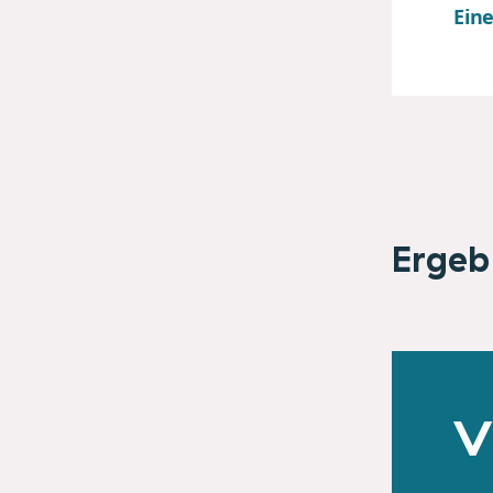
Ein
Ergeb
V