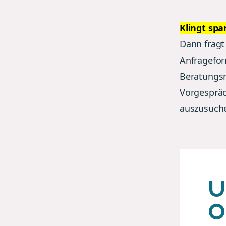
Klingt sp
Dann fragt
Anfragefor
Beratungsm
Vorgespräc
auszusuch
U
O