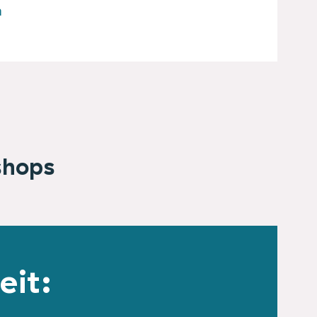
n
shops
eit: