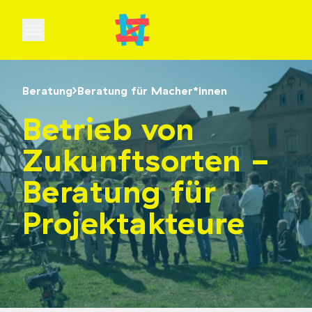
Open main menu
Beratung
Beratung für Macher*innen
Betrieb von
Zukunftsorten -
Beratung für
Projektakteure