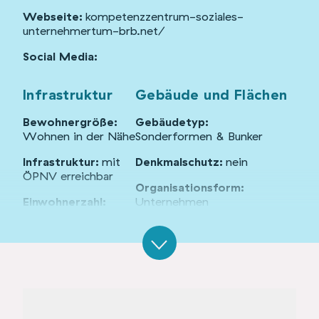
Webseite:
kompetenzzentrum-soziales-
unternehmertum-brb.net/
Social Media:
Infrastruktur
Gebäude und Flächen
Bewohnergröße:
Gebäudetyp:
Wohnen in der Nähe
Sonderformen & Bunker
Infrastruktur:
mit
Denkmalschutz:
nein
ÖPNV erreichbar
Organisationsform:
Einwohnerzahl:
Unternehmen
13.000
Standort:
Randlage
Angebote
Veranstaltungsraum
Status:
in Betrieb