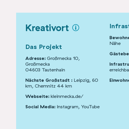
Kreativort
Infras
Bewohne
Nähe
Das Projekt
Gästebe
Adresse:
Großmecka 10,
Großmecka
Infrastr
04603 Tautenhain
erreichba
Nächste Großstadt :
Leipzig, 60
Einwohne
km, Chemnitz 44 km
Webseite:
kleinmecka.de/
Social Media:
Instagram
,
YouTube