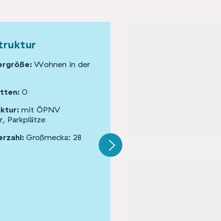
truktur
Gebäude und Fläche
rgröße:
Wohnen in der
Anzahl Gebäude:
3
Gebäudetyp:
Höfe & Gutsan
tten:
0
Denkmalschutz:
nein
uktur:
mit ÖPNV
Organisationsform:
Verein
r, Parkplätze
Standort:
Aussenbereich
rzahl:
Großmecka: 28
Grundstücksgröße:
10.800 
m²