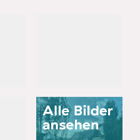
n
Angebote
Coworking
Übernachtungen (CoLiving)
lagen
Veranstaltungsraum
SoLaWi / Mitmachgarten
Status:
im Aufbau & Betrieb
m²
Alle Bilder
ansehen