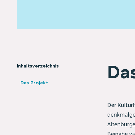
Das
Inhaltsverzeichnis
Das Projekt
Der Kultur
denkmalges
Altenburge
Beinahe wä