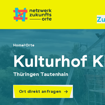
Zu
Home
Orte
Kulturhof 
Thüringen Tautenhain
Ort direkt anfragen