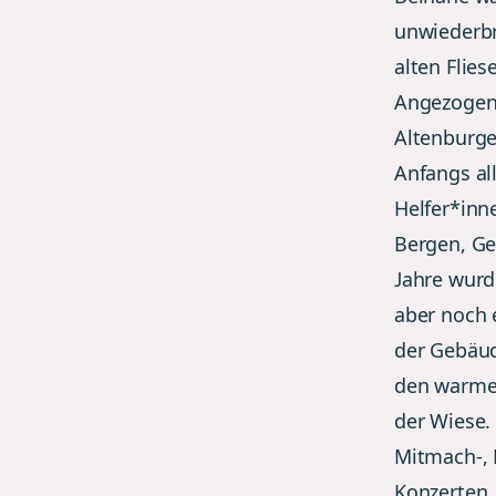
unwiederbr
alten Flie
Angezogen 
Altenburge
Anfangs all
Helfer*inn
Bergen, Ge
Jahre wurde
aber noch 
der Gebäud
den warme
der Wiese.
Mitmach-, 
Konzerten