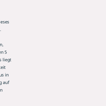
ieses
.
n,
en 5
 liegt
eit
us in
g auf
on