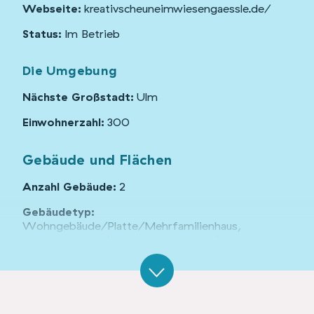
Webseite:
kreativscheuneimwiesengaessle.de/
Status:
Im Betrieb
Die Umgebung
Nächste Großstadt:
Ulm
Einwohnerzahl:
300
Gebäude und Flächen
Anzahl Gebäude:
2
Gebäudetyp:
Wohngebäude/Platte/Mehrfamilienhaus,
Nebengebäude (Scheunen & Garagen)
Denkmalschutz:
nein
Organisationsform:
Unternehmen