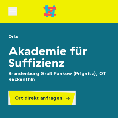
Open main menu
Orte
Akademie für
Suffizienz
Brandenburg Groß Pankow (Prignitz), OT
Reckenthin
Ort direkt anfragen